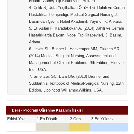
Notları, Güneş Tıp Kitabevleri, Ankara.
4. Çelik S, Usta Yeşilbalkan Ö. (2015). Dahili ve Cerrahi
Hastalıklar Hemşireliği. Medical-Surgical Nursing 3.
Basımdan Çeviri. Nobel Akademik Yayıncılık, Ankara.
5. Eti Aslan F, Karadakovan A. (2014) Dahili ve Cerrahi
Hastalıklarda Bakım, Nobel Tıp Kitabevleri, 3. Basım,
Adana.
6. Lewis SL, Bucher L, Heitkemper MM, Dirksen SR.
(2014) Medical-Surgical Nursing, Assessment and
Management of Clinical Problems. 9th Edition, Elsevier
Inc., USA.
7. Smeltzer, SC, Bare BG. (2010) Brunner and
Suddarth`s Textbook of Medical-Surgical Nursing. 12th
Edition, Lippincott Williams&Wilkins, USA.
Ders - Program Öğrenme Kazanım İlişkisi
Etkisi Yok
1 En Düşük
2 Orta
3 En Yüksek