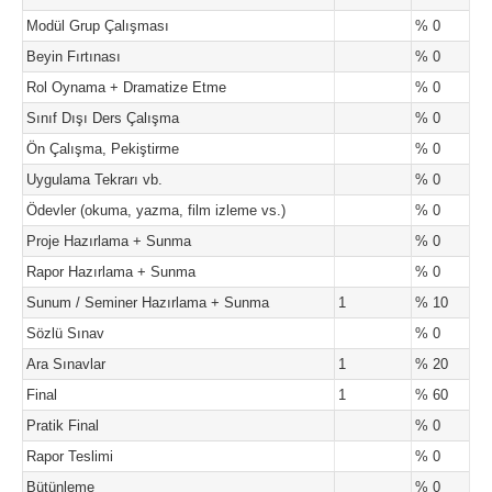
Modül Grup Çalışması
% 0
Beyin Fırtınası
% 0
Rol Oynama + Dramatize Etme
% 0
Sınıf Dışı Ders Çalışma
% 0
Ön Çalışma, Pekiştirme
% 0
Uygulama Tekrarı vb.
% 0
Ödevler (okuma, yazma, film izleme vs.)
% 0
Proje Hazırlama + Sunma
% 0
Rapor Hazırlama + Sunma
% 0
Sunum / Seminer Hazırlama + Sunma
1
% 10
Sözlü Sınav
% 0
Ara Sınavlar
1
% 20
Final
1
% 60
Pratik Final
% 0
Rapor Teslimi
% 0
Bütünleme
% 0