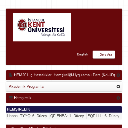
English
Ders Ara
HEM201 İç Hastalıkları Hemşireliği-Uygulamalı Ders (Kd-UD)
Akademik Programlar
Hemşirelik
HEMŞIRELIK
Lisans
TYYÇ: 6. Düzey
QF-EHEA: 1. Düzey
EQF-LLL: 6. Düzey