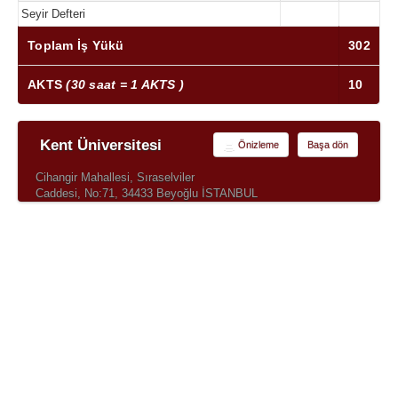
Seyir Defteri
Toplam İş Yükü
302
AKTS
(30 saat = 1 AKTS )
10
Kent Üniversitesi
Önizleme
Başa dön
Cihangir Mahallesi, Sıraselviler
Caddesi, No:71, 34433 Beyoğlu İSTANBUL