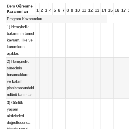
Ders Öğrenme
1
2
3
4
5
6
7
8
9
10
11
12
13
14
15
16
17
Kazanımları
Program Kazanımları
1) Hemşirelik
bakımının temel
kavram, ilke ve
kuramlarını
açıklar.
2) Hemşirelik
sürecinin
basamaklarını
ve bakım
planlamasındaki
rolünü tanımlar.
3) Günlük
yaşam
aktiviteleri
doğrultusunda