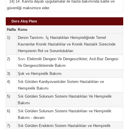
14) 14. Kanıta dayalı uygulamalar ile hasta bakımında kalite ve
güvenliği maksimize eder.
Ders Akış Planı
Hafta
Konu
1)
Dersin Tanıtımı. İç Hastalıkları Hemşireliğinde Temel
Kavramlar Kronik Hastalıklar ve Kronik Hastalık Sürecinde
Hemşirenin Rol ve Sorumlulukları
2)
Sıvı- Elektrolit Dengesi Ve Dengesizlikleri, Asit-Baz Dengesi
Ve Dengesizliklerinde Bakım
3)
Şok ve Hemşirelik Bakımı
4)
Sık Görülen Kardiyovasküler Sistem Hastalıkları ve
Hemşirelik Bakımı
5)
Sık Görülen Solunum Sistemi Hastalıkları Ve Hemşirelik
Bakımı
6)
Sık Görülen Solunum Sistemi Hastalıkları ve Hemşirelik
Bakımı - devam
7)
Sık Görülen Endokrin Sistem Hastalıkları ve Hemşirelik