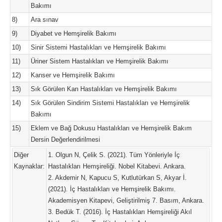
Bakımı
8)
Ara sınav
9)
Diyabet ve Hemşirelik Bakımı
10)
Sinir Sistemi Hastalıkları ve Hemşirelik Bakımı
11)
Üriner Sistem Hastalıkları ve Hemşirelik Bakımı
12)
Kanser ve Hemşirelik Bakımı
13)
Sık Görülen Kan Hastalıkları ve Hemşirelik Bakımı
14)
Sık Görülen Sindirim Sistemi Hastalıkları ve Hemşirelik
Bakımı
15)
Eklem ve Bağ Dokusu Hastalıkları ve Hemşirelik Bakım
Dersin Değerlendirilmesi
Diğer
1. Olgun N, Çelik S. (2021). Tüm Yönleriyle İç
Kaynaklar:
Hastalıkları Hemşireliği. Nobel Kitabevi. Ankara.
2. Akdemir N, Kapucu S, Kutlutürkan S, Akyar İ.
(2021). İç Hastalıkları ve Hemşirelik Bakımı.
Akademisyen Kitapevi, Geliştirilmiş 7. Basım, Ankara.
3. Bedük T. (2016). İç Hastalıkları Hemşireliği Akıl