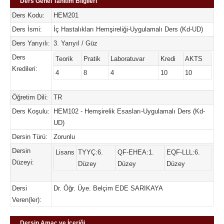
Ders Genel Tanıtım Bilgileri
Ders Kodu:
HEM201
Ders İsmi:
İç Hastalıkları Hemşireliği-Uygulamalı Ders (Kd-UD)
Ders Yarıyılı:
3. Yarıyıl / Güz
Ders
Teorik
Pratik
Laboratuvar
Kredi
AKTS
Kredileri:
4
8
4
10
10
Öğretim Dili:
TR
Ders Koşulu:
HEM102 - Hemşirelik Esasları-Uygulamalı Ders (Kd-
UD)
Dersin Türü:
Zorunlu
Dersin
Lisans
TYYÇ:6.
QF-EHEA:1.
EQF-LLL:6.
Düzeyi:
Düzey
Düzey
Düzey
Dersi
Dr. Öğr. Üye. Belçim EDE SARIKAYA
Veren(ler):
Dersin Amaç ve İçeriği