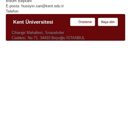
Bölüm Başkanı
E-posta: huseyin.sari@kent.edu.tr
Telefon:
Kent Üniversitesi
Önizleme
Başa dön
Cihangir Mahallesi, Sıraselviler
Caddesi, No:71, 34433 Beyoğlu İSTANBUL