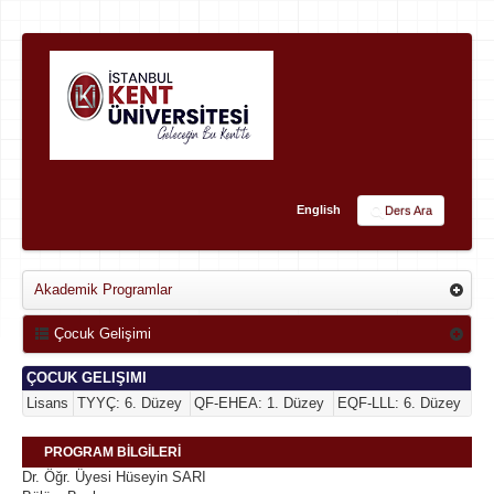
English
Ders Ara
Akademik Programlar
Çocuk Gelişimi
ÇOCUK GELIŞIMI
Lisans
TYYÇ: 6. Düzey
QF-EHEA: 1. Düzey
EQF-LLL: 6. Düzey
PROGRAM BİLGİLERİ
Dr. Öğr. Üyesi Hüseyin SARI