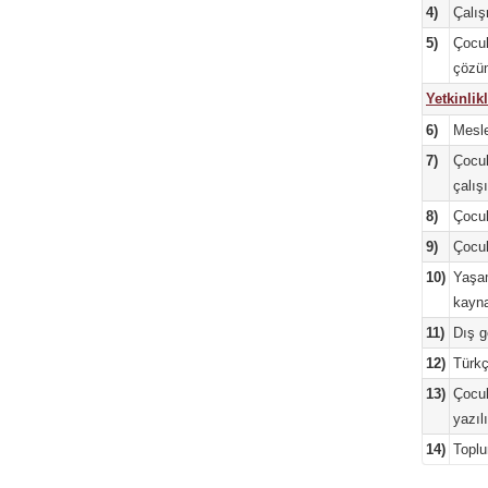
4)
Çalış
5)
Çocuk
çözüm
Yetkinlik
6)
Mesle
7)
Çocuk
çalışı
8)
Çocuk
9)
Çocuk 
10)
Yaşam
kayna
11)
Dış g
12)
Türkçe
13)
Çocuk 
yazıl
14)
Toplu