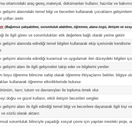
ma ortamındaki araç-gereç,materyal, dokümanları kullanır, hazırlar ve bakımı
 gelişimi alanındaki temel bilgi ve becerileri kullanarak çocukların gelişimlerine
 yolları üretir.
ler
(Bağımsız çalışabilme, sorumluluk alabilme, öğrenme, alana özgü, iletişim ve sosyal
ği ile ilgili görev ve sorumlulukları etik değerlere bağlı olarak yerine getirir
 gelişimi alanında edindiği temel bilgileri kullanarak ekip içerisinde kendisine 
r.
 gelişimi alanında edindiği kuramsal ve uygulamalı ileri düzeydeki bilgileri içsel
gelişimi alanı ile ilgili gelişmeleri takip eder ve bilgilerini yeniler.
 boyu öğrenme bilincine sahip olarak öğrenme ihtiyaçlarını belirler, bilgiye ulaşma
kları kullanarak öğrenme etkinliklerinde bulunur.
örünüm, tavır, tutum ve davranışları ile topluma örnek olur.
yi doğru ve güzel kullanır, etkili iletişim becerileri sergiler.
gelişimi alanı ile ilgili edindiği temel bilgi ve becerilere dayanarak ilgili kişi v
ı ve sözlü olarak aktarır.
msal sorumluluk bilinciyle yaşadığı sosyal çevre için yapılan mesleki proje, ara