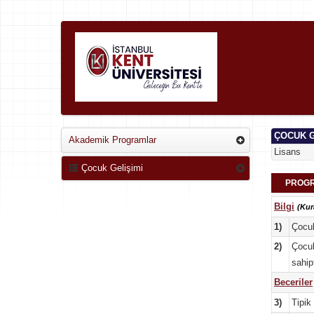
ÇOCUK G
Akademik Programlar
Lisans
Çocuk Gelişimi
PROGR
Bilgi
(Kur
1)
Çocuk
2)
Çocuk
sahipt
Beceriler
3)
Tipik