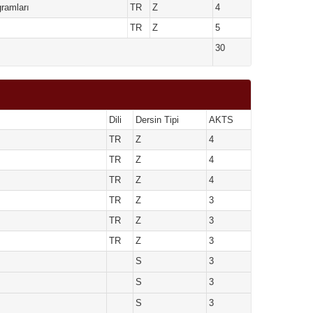
ramları
TR
Z
4
TR
Z
5
30
Dili
Dersin Tipi
AKTS
TR
Z
4
TR
Z
4
TR
Z
4
TR
Z
3
TR
Z
3
TR
Z
3
S
3
S
3
S
3