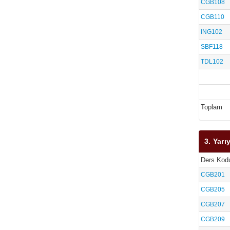
CGB108
CGB110
ING102
SBF118
TDL102
Toplam
3. Yarıy
Ders Kod
CGB201
CGB205
CGB207
CGB209