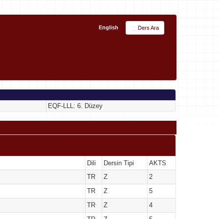
English
Ders Ara
EQF-LLL: 6. Düzey
Dili
Dersin Tipi
AKTS
TR
Z
2
TR
Z
5
TR
Z
4