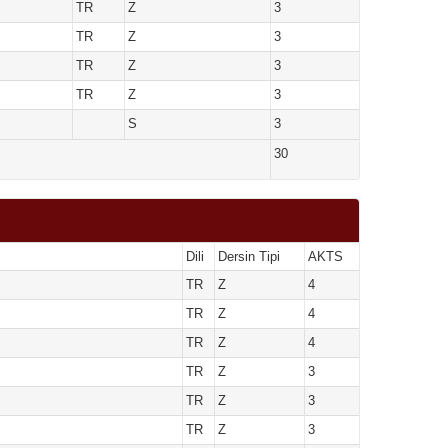
TR
Z
3
TR
Z
3
TR
Z
3
TR
Z
3
S
3
30
Dili
Dersin Tipi
AKTS
TR
Z
4
TR
Z
4
TR
Z
4
TR
Z
3
TR
Z
3
TR
Z
3