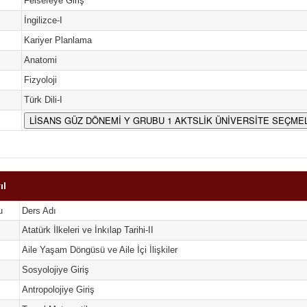
Felsefeye Giriş
İngilizce-I
Kariyer Planlama
Anatomi
Fizyoloji
Türk Dili-I
LİSANS GÜZ DÖNEMİ Y GRUBU 1 AKTSLİK ÜNİVERSİTE SEÇMEL
ıl
u
Ders Adı
Atatürk İlkeleri ve İnkılap Tarihi-II
Aile Yaşam Döngüsü ve Aile İçi İlişkiler
Sosyolojiye Giriş
Antropolojiye Giriş