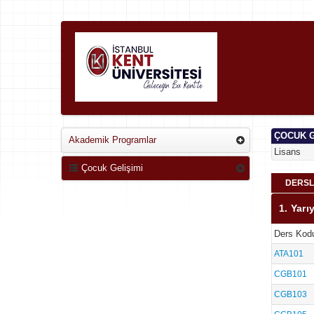
ÇOCUK G
Akademik Programlar
Lisans
Çocuk Gelişimi
DERSL
1. Yarıy
Ders Kod
ATA101
CGB101
CGB103