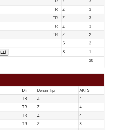
TR
Z
3
TR
Z
3
TR
Z
3
TR
Z
3
TR
Z
2
S
2
ELİ
S
1
30
Dili
Dersin Tipi
AKTS
TR
Z
4
TR
Z
4
TR
Z
4
TR
Z
3