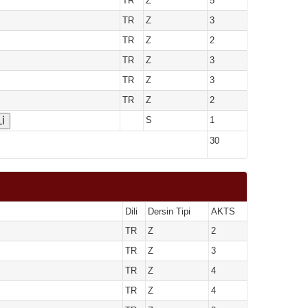
TR
Z
5
TR
Z
3
TR
Z
2
TR
Z
3
TR
Z
3
TR
Z
2
İ
S
1
30
Dili
Dersin Tipi
AKTS
TR
Z
2
TR
Z
3
TR
Z
4
TR
Z
4