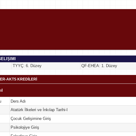
ELIŞIMI
TYYÇ: 6. Düzey
QF-EHEA: 1. Düzey
ER-AKTS KREDİLERİ
ıl
u
Ders Adı
Atatürk İlkeleri ve İnkılap Tarihi-I
Çocuk Gelişimine Giriş
Psikolojiye Giriş