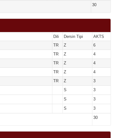
30
Dili
Dersin Tipi
AKTS
TR
Z
6
TR
Z
4
TR
Z
4
TR
Z
4
ı
TR
Z
3
S
3
S
3
S
3
30