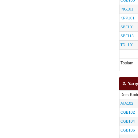
CGB105
ING101
KRP101
SBF101
SBF113
TDL101
Toplam
2. Yarıy
Ders Kod
ATA102
CGB102
CGB104
CGB106