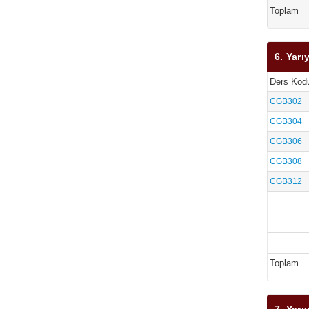
Toplam
6. Yarıy
Ders Kod
CGB302
CGB304
CGB306
CGB308
CGB312
Toplam