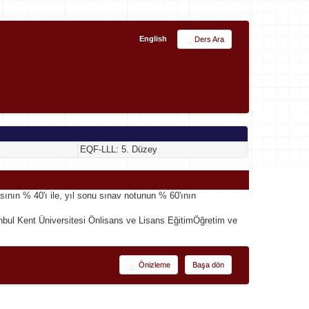
English
Ders Ara
EQF-LLL: 5. Düzey
asının % 40'ı ile, yıl sonu sınav notunun % 60'ının
stanbul Kent Üniversitesi Önlisans ve Lisans EğitimÖğretim ve
Önizleme
Başa dön