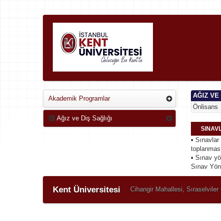
AĞIZ VE
Akademik Programlar
Önlisans
Ağız ve Diş Sağlığı
SINAV
▪ Sınavlar
toplanması
▪ Sınav yö
Sınav Yön
Kent Üniversitesi
Cihangir Mahallesi, Sıraselvil