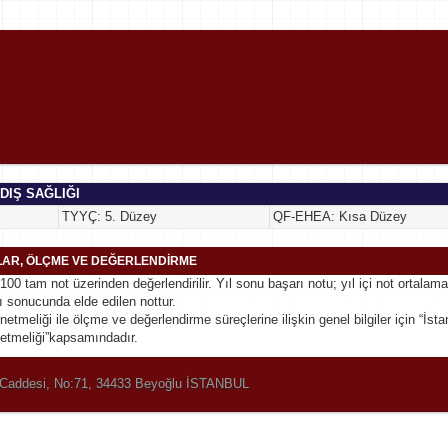
 DIŞ SAĞLIĞI
TYYÇ: 5. Düzey
QF-EHEA: Kısa Düzey
LAR, ÖLÇME VE DEĞERLENDİRME
 100 tam not üzerinden değerlendirilir. Yıl sonu başarı notu; yıl içi not ortalam
 sonucunda elde edilen nottur.
netmeliği ile ölçme ve değerlendirme süreçlerine ilişkin genel bilgiler için “İ
etmeliği”kapsamındadır.
er Caddesi, No:71, 34433 Beyoğlu İSTANBUL