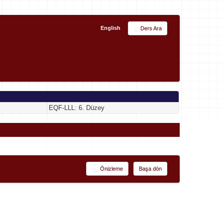
English
Ders Ara
EQF-LLL: 6. Düzey
Önizleme
Başa dön