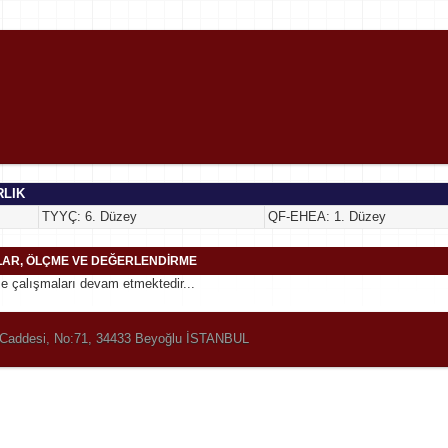
RLIK
TYYÇ: 6. Düzey
QF-EHEA: 1. Düzey
LAR, ÖLÇME VE DEĞERLENDİRME
 çalışmaları devam etmektedir...
er Caddesi, No:71, 34433 Beyoğlu İSTANBUL