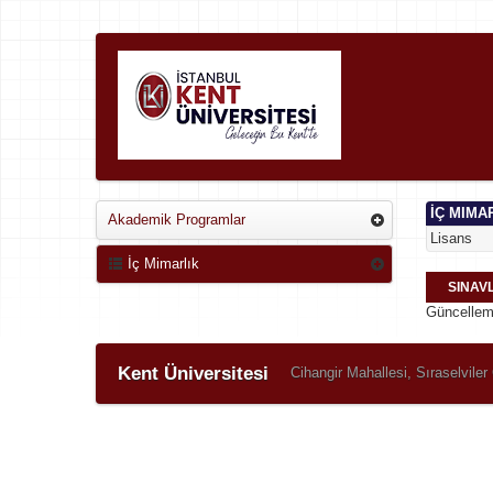
İÇ MIMA
Akademik Programlar
Lisans
İç Mimarlık
SINAV
Güncelleme
Kent Üniversitesi
Cihangir Mahallesi, Sıraselvil