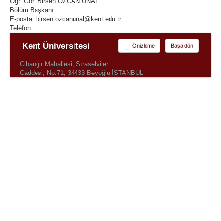
Öğr. Gör. Birsen ÖZCAN ÜNAL
Bölüm Başkanı
E-posta: birsen.ozcanunal@kent.edu.tr
Telefon:
Kent Üniversitesi
Önizleme
Başa dön
Cihangir Mahallesi, Sıraselviler
Caddesi, No:71, 34433 Beyoğlu İSTANBUL