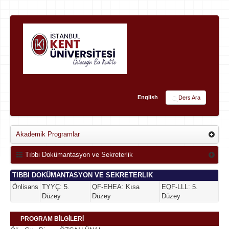
English
Ders Ara
Akademik Programlar
Tıbbi Dokümantasyon ve Sekreterlik
TIBBI DOKÜMANTASYON VE SEKRETERLIK
Önlisans
TYYÇ: 5.
QF-EHEA: Kısa
EQF-LLL: 5.
Düzey
Düzey
Düzey
PROGRAM BİLGİLERİ