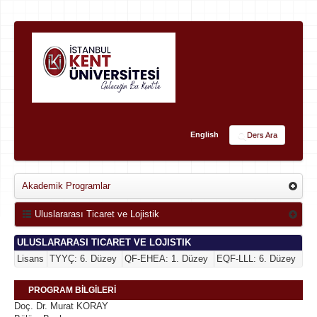
English
Ders Ara
Akademik Programlar
Uluslararası Ticaret ve Lojistik
ULUSLARARASI TICARET VE LOJISTIK
Lisans
TYYÇ: 6. Düzey
QF-EHEA: 1. Düzey
EQF-LLL: 6. Düzey
PROGRAM BİLGİLERİ
Doç. Dr. Murat KORAY