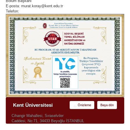
Bölüm Başkanı
E-posta: murat.koray@kent.edu.tr
Telefon:
Kent Üniversitesi
Önizleme
Başa dön
Cihangir Mahallesi, Sıraselviler
Caddesi, No:71, 34433 Beyoğlu İSTANBUL