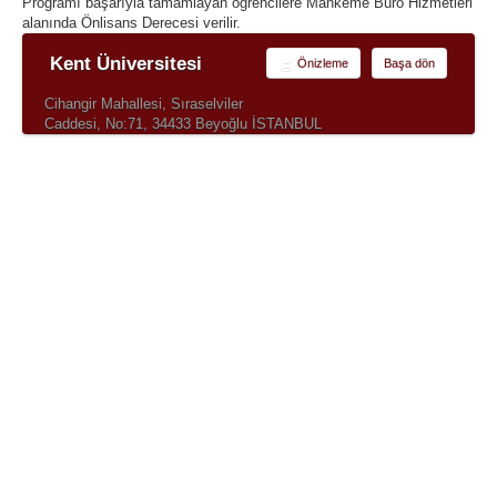
Programı başarıyla tamamlayan öğrencilere Mahkeme Büro Hizmetleri
alanında Önlisans Derecesi verilir.
Kent Üniversitesi
Önizleme
Başa dön
Cihangir Mahallesi, Sıraselviler
Caddesi, No:71, 34433 Beyoğlu İSTANBUL