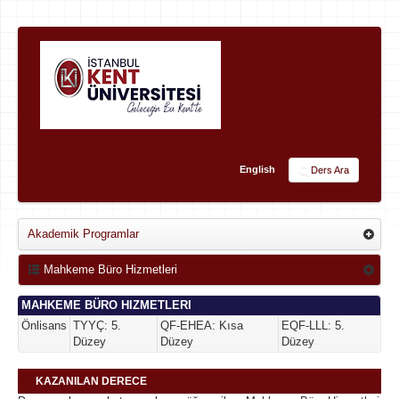
English
Ders Ara
Akademik Programlar
Mahkeme Büro Hizmetleri
MAHKEME BÜRO HIZMETLERI
Önlisans
TYYÇ: 5.
QF-EHEA: Kısa
EQF-LLL: 5.
Düzey
Düzey
Düzey
KAZANILAN DERECE