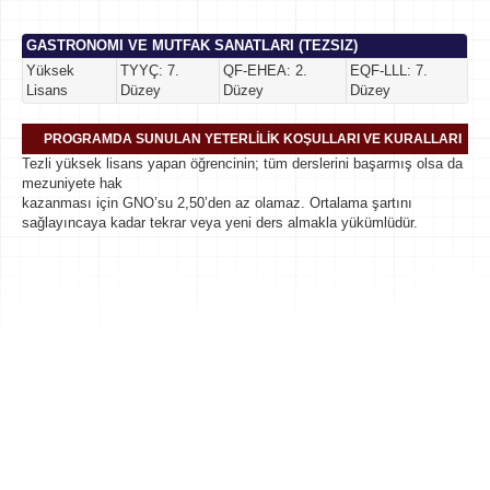
GASTRONOMI VE MUTFAK SANATLARI (TEZSIZ)
Yüksek
TYYÇ: 7.
QF-EHEA: 2.
EQF-LLL: 7.
Lisans
Düzey
Düzey
Düzey
PROGRAMDA SUNULAN YETERLİLİK KOŞULLARI VE KURALLARI
Tezli yüksek lisans yapan öğrencinin; tüm derslerini başarmış olsa da
mezuniyete hak
kazanması için GNO’su 2,50’den az olamaz. Ortalama şartını
sağlayıncaya kadar tekrar veya yeni ders almakla yükümlüdür.