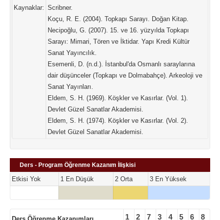
Kaynaklar:
Scribner.
Koçu, R. E. (2004). Topkapı Sarayı. Doğan Kitap.
Necipoğlu, G. (2007). 15. ve 16. yüzyılda Topkapı
Sarayı: Mimari, Tören ve İktidar. Yapı Kredi Kültür
Sanat Yayıncılık.
Esemenli, D. (n.d.). İstanbul'da Osmanlı saraylarına
dair düşünceler (Topkapı ve Dolmabahçe). Arkeoloji ve
Sanat Yayınları.
Eldem, S. H. (1969). Köşkler ve Kasırlar. (Vol. 1).
Devlet Güzel Sanatlar Akademisi.
Eldem, S. H. (1974). Köşkler ve Kasırlar. (Vol. 2).
Devlet Güzel Sanatlar Akademisi.
Ders - Program Öğrenme Kazanım İlişkisi
Etkisi Yok
1 En Düşük
2 Orta
3 En Yüksek
1
2
7
3
4
5
6
8
Ders Öğrenme Kazanımları