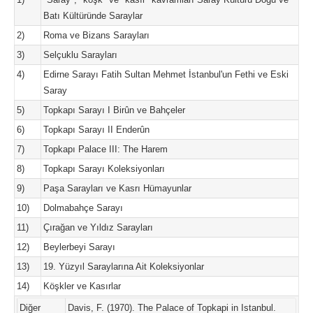
Batı Kültüründe Saraylar
2)
Roma ve Bizans Sarayları
3)
Selçuklu Sarayları
4)
Edirne Sarayı Fatih Sultan Mehmet İstanbul'un Fethi ve Eski
Saray
5)
Topkapı Sarayı I Birûn ve Bahçeler
6)
Topkapı Sarayı II Enderûn
7)
Topkapı Palace III: The Harem
8)
Topkapı Sarayı Koleksiyonları
9)
Paşa Sarayları ve Kasrı Hümayunlar
10)
Dolmabahçe Sarayı
11)
Çırağan ve Yıldız Sarayları
12)
Beylerbeyi Sarayı
13)
19. Yüzyıl Saraylarına Ait Koleksiyonlar
14)
Köşkler ve Kasırlar
Diğer
Davis, F. (1970). The Palace of Topkapi in Istanbul.