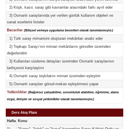
2) Köşk, kasır, saray gibi kavramlar arasındaki farkı ayırt eder
3) Osmanlı saraylarında yer verilen günlük kullanım objeleri ve
sanat eserlerini listeler
Beceriler
(Bilişsel ve/veya uygulama becerileri olarak tanımlanmıştır.)
1) Türk saray mimarisini oluşturan mekânları analiz eder
2) Topkapı Sarayı’nın mimari mekânlarını görseller üzerinden
değerlendirir
3) Kullanılan süsleme detayları üzerinden Osmanlı saraylarının
tarihçesini karşılaştırır
4) Osmanlı saray teşkilatını mimari üzerinden eşleştirir
5) Osmanlı sarayları görsel-mekan eşleştirmesi yapar
Yetkinlikler
(Bağımsız çalışabilme, sorumluluk alabilme, öğrenme, alana
özgü, iletişim ve sosyal yetkinlikler olarak tanımlanmıştır.)
Ders Akış Planı
Hafta
Konu
1)
"Saray", "köşk" ve "kasır" kavramları Saray Kültürü Doğu ve