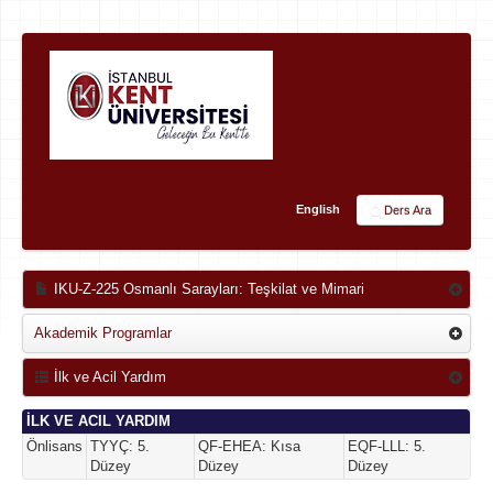
English
Ders Ara
IKU-Z-225 Osmanlı Sarayları: Teşkilat ve Mimari
Akademik Programlar
İlk ve Acil Yardım
İLK VE ACIL YARDIM
Önlisans
TYYÇ: 5.
QF-EHEA: Kısa
EQF-LLL: 5.
Düzey
Düzey
Düzey