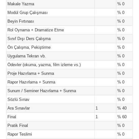
Makale Yazma
% 0
Modül Grup Çalışması
% 0
Beyin Fırtınası
% 0
Rol Oynama + Dramatize Etme
% 0
Sınıf Dışı Ders Çalışma
% 0
Ön Çalışma, Pekiştirme
% 0
Uygulama Tekrarı vb.
% 0
Ödevler (okuma, yazma, film izleme vs.)
% 0
Proje Hazırlama + Sunma
% 0
Rapor Hazırlama + Sunma
% 0
Sunum / Seminer Hazırlama + Sunma
% 0
Sözlü Sınav
% 0
Ara Sınavlar
1
% 40
Final
1
% 60
Pratik Final
% 0
Rapor Teslimi
% 0