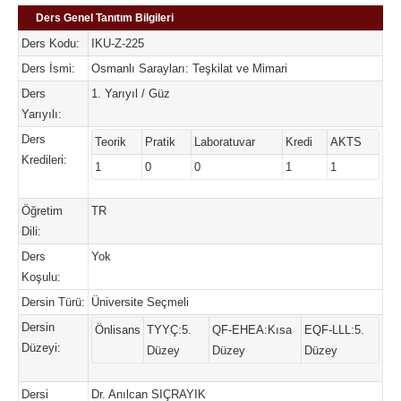
Ders Genel Tanıtım Bilgileri
Ders Kodu:
IKU-Z-225
Ders İsmi:
Osmanlı Sarayları: Teşkilat ve Mimari
Ders
1. Yarıyıl / Güz
Yarıyılı:
Ders
Teorik
Pratik
Laboratuvar
Kredi
AKTS
Kredileri:
1
0
0
1
1
Öğretim
TR
Dili:
Ders
Yok
Koşulu:
Dersin Türü:
Üniversite Seçmeli
Dersin
Önlisans
TYYÇ:5.
QF-EHEA:Kısa
EQF-LLL:5.
Düzeyi:
Düzey
Düzey
Düzey
Dersi
Dr. Anılcan SIÇRAYIK