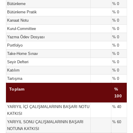
Bütünleme
% 0
Bütünleme Pratik
% 0
Kanaat Notu
% 0
Kurul-Committee
% 0
Yazma Ödev Dosyası
% 0
Portfolyo
% 0
Take-Home Sınav
% 0
Seyir Defteri
% 0
Katılım
% 0
Tartışma
% 0
Toplam
%
100
YARIYIL İÇİ ÇALIŞMALARININ BAŞARI NOTU
% 40
KATKISI
YARIYIL SONU ÇALIŞMALARININ BAŞARI
% 60
NOTUNA KATKISI