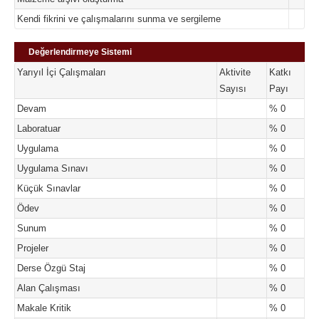
Kendi fikrini ve çalışmalarını sunma ve sergileme
Değerlendirmeye Sistemi
Yarıyıl İçi Çalışmaları
Aktivite
Katkı
Sayısı
Payı
Devam
% 0
Laboratuar
% 0
Uygulama
% 0
Uygulama Sınavı
% 0
Küçük Sınavlar
% 0
Ödev
% 0
Sunum
% 0
Projeler
% 0
Derse Özgü Staj
% 0
Alan Çalışması
% 0
Makale Kritik
% 0