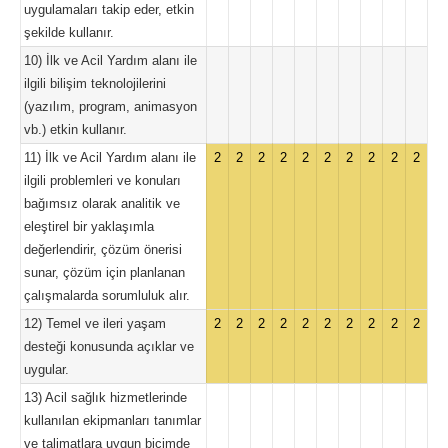
uygulamaları takip eder, etkin
şekilde kullanır.
10) İlk ve Acil Yardım alanı ile
ilgili bilişim teknolojilerini
(yazılım, program, animasyon
vb.) etkin kullanır.
11) İlk ve Acil Yardım alanı ile
2
2
2
2
2
2
2
2
2
2
ilgili problemleri ve konuları
bağımsız olarak analitik ve
eleştirel bir yaklaşımla
değerlendirir, çözüm önerisi
sunar, çözüm için planlanan
çalışmalarda sorumluluk alır.
12) Temel ve ileri yaşam
2
2
2
2
2
2
2
2
2
2
desteği konusunda açıklar ve
uygular.
13) Acil sağlık hizmetlerinde
kullanılan ekipmanları tanımlar
ve talimatlara uygun biçimde