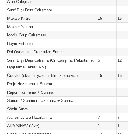
Alan Çalışması
Sınıf Dışı Ders Çalışması
Makale Kritik
15
15
Makale Yazma
Modül Grup Çalışması
Beyin Fırtınası
Rol Oynama + Dramatize Etme
Sınıf Dışı Ders Çalışma (Ön Çalışma, Pekiştirme,
6
12
Uygulama Tekrarı Vb.)
Ödevler (okuma, yazma, film izleme vs.)
15
15
Proje Hazırlama + Sunma
Rapor Hazırlama + Sunma
Sunum / Seminer Hazırlama + Sunma
Sözlü Sınav
Ara Sınavlara Hazırlanma
7
7
ARA SINAV (Vize)
1
1