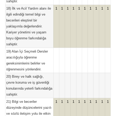
sahiptir.
18) İlk ve Acil Yardım alanı ile
1
1
1
1
1
1
1
1
1
1
ilgili edindiği temel bilgi ve
becerileri eleştirel bir
yaklaşımla değerlendirir.
Kariyer yönetimi ve yaşam
boyu öğrenme farkındalığa
sahiptir.
19) Alan İçi Seçmeli Dersler
aracılığıyla öğrenme
gereksinimlerini belirler ve
öğrenmesini yönlendirir.
20) Birey ve halk sağlığı,
çevre koruma ve iş güvenliği
konularında yeterli farkındalığa
sahiptir.
21) Bilgi ve beceriler
1
1
1
1
1
1
1
1
1
1
düzeyinde düşüncelerini yazılı
ve sözlü iletişim yolu ile etkin