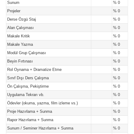
Sunum
% 0
Projeler
% 0
Derse Özgü Staj
% 0
Alan Çalışması
% 0
Makale Kritik
% 0
Makale Yazma
% 0
Modül Grup Çalışması
% 0
Beyin Fırtınası
% 0
Rol Oynama + Dramatize Etme
% 0
Sınıf Dışı Ders Çalışma
% 0
Ön Çalışma, Pekiştirme
% 0
Uygulama Tekrarı vb.
% 0
Ödevler (okuma, yazma, film izleme vs.)
% 0
Proje Hazırlama + Sunma
% 0
Rapor Hazırlama + Sunma
% 0
Sunum / Seminer Hazırlama + Sunma
% 0