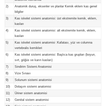
2)
Anatomik duruş, eksenler ve planlar Kemik eklem kas genel
bilgiler
3)
Kas iskelet sistemi anatomisi: üst ekstremite kemik, eklem,
kasları
4)
Kas iskelet sistemi anatomisi: alt ekstremite kemik, eklem,
kasları
5)
Kas iskelet sistemi anatomisi :Kafatası, yüz ve columna
vertebralis kemikleri
6)
Kas iskelet sistemi anatomisi: Başlıca kas grupları (boyun,
sırt, göğüs ve karın kasları)
7)
Sindirim Sistemi Anatomisi
8)
Vize Sınavı
9)
Solunum sistemi anatomisi
10)
Dolaşım sistemi anatomisi
11)
Üriner sistem anatomisi
12)
Genital sistem anatomisi