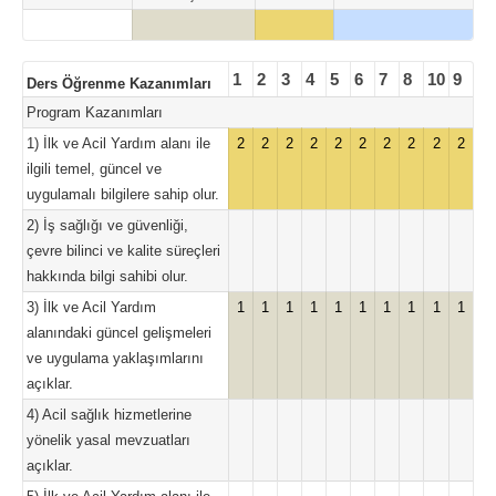
1
2
3
4
5
6
7
8
10
9
Ders Öğrenme Kazanımları
Program Kazanımları
1) İlk ve Acil Yardım alanı ile
2
2
2
2
2
2
2
2
2
2
ilgili temel, güncel ve
uygulamalı bilgilere sahip olur.
2) İş sağlığı ve güvenliği,
çevre bilinci ve kalite süreçleri
hakkında bilgi sahibi olur.
3) İlk ve Acil Yardım
1
1
1
1
1
1
1
1
1
1
alanındaki güncel gelişmeleri
ve uygulama yaklaşımlarını
açıklar.
4) Acil sağlık hizmetlerine
yönelik yasal mevzuatları
açıklar.