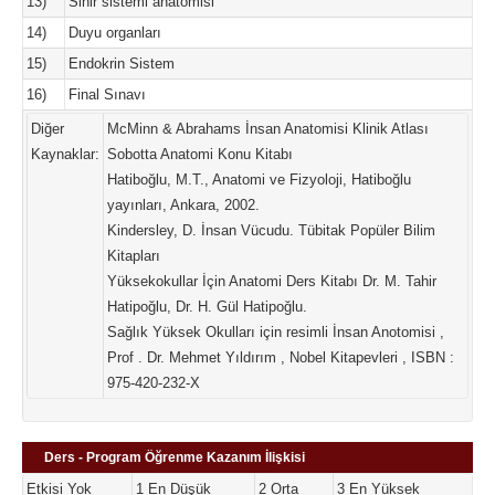
13)
Sinir sistemi anatomisi
14)
Duyu organları
15)
Endokrin Sistem
16)
Final Sınavı
Diğer
McMinn & Abrahams İnsan Anatomisi Klinik Atlası
Kaynaklar:
Sobotta Anatomi Konu Kitabı
Hatiboğlu, M.T., Anatomi ve Fizyoloji, Hatiboğlu
yayınları, Ankara, 2002.
Kindersley, D. İnsan Vücudu. Tübitak Popüler Bilim
Kitapları
Yüksekokullar İçin Anatomi Ders Kitabı Dr. M. Tahir
Hatipoğlu, Dr. H. Gül Hatipoğlu.
Sağlık Yüksek Okulları için resimli İnsan Anotomisi ,
Prof . Dr. Mehmet Yıldırım , Nobel Kitapevleri , ISBN :
975-420-232-X
Ders - Program Öğrenme Kazanım İlişkisi
Etkisi Yok
1 En Düşük
2 Orta
3 En Yüksek