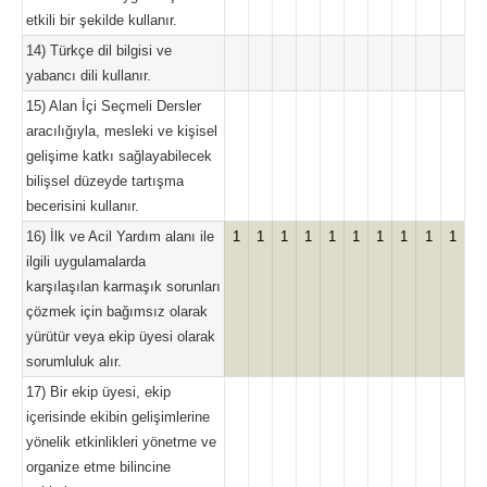
etkili bir şekilde kullanır.
14) Türkçe dil bilgisi ve
yabancı dili kullanır.
15) Alan İçi Seçmeli Dersler
aracılığıyla, mesleki ve kişisel
gelişime katkı sağlayabilecek
bilişsel düzeyde tartışma
becerisini kullanır.
16) İlk ve Acil Yardım alanı ile
1
1
1
1
1
1
1
1
1
1
ilgili uygulamalarda
karşılaşılan karmaşık sorunları
çözmek için bağımsız olarak
yürütür veya ekip üyesi olarak
sorumluluk alır.
17) Bir ekip üyesi, ekip
içerisinde ekibin gelişimlerine
yönelik etkinlikleri yönetme ve
organize etme bilincine