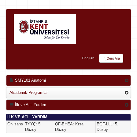
English
Ders Ara
SMY101 Anatomi
Akademik Programlar
İlk ve Acil Yardım
İLK VE ACIL YARDIM
Önlisans
TYYÇ: 5.
QF-EHEA: Kısa
EQF-LLL: 5.
Düzey
Düzey
Düzey