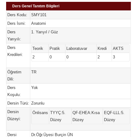
Ders Genel Tanıtım Bilgileri
Ders Kodu:
SMY101
Ders İsmi:
Anatomi
Ders
1. Yarıyıl / Güz
Yarıyılı:
Ders
Teorik
Pratik
Laboratuvar
Kredi
AKTS
Kredileri:
2
0
0
2
3
Öğretim
TR
Dili:
Ders
Yok
Koşulu:
Dersin Türü:
Zorunlu
Dersin
Önlisans
TYYÇ:5.
QF-EHEA:Kısa
EQF-LLL:5.
Düzeyi:
Düzey
Düzey
Düzey
Dersi
Dr.Öğr.Üyesi Burçin ÜN