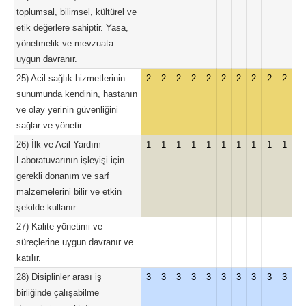
toplumsal, bilimsel, kültürel ve
etik değerlere sahiptir. Yasa,
yönetmelik ve mevzuata
uygun davranır.
25) Acil sağlık hizmetlerinin
2
2
2
2
2
2
2
2
2
2
sunumunda kendinin, hastanın
ve olay yerinin güvenliğini
sağlar ve yönetir.
26) İlk ve Acil Yardım
1
1
1
1
1
1
1
1
1
1
Laboratuvarının işleyişi için
gerekli donanım ve sarf
malzemelerini bilir ve etkin
şekilde kullanır.
27) Kalite yönetimi ve
süreçlerine uygun davranır ve
katılır.
28) Disiplinler arası iş
3
3
3
3
3
3
3
3
3
3
birliğinde çalışabilme