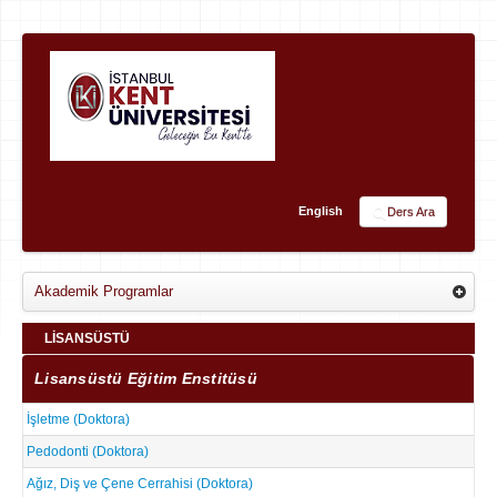
English
Ders Ara
Akademik Programlar
LİSANSÜSTÜ
Lisansüstü Eğitim Enstitüsü
İşletme (Doktora)
Pedodonti (Doktora)
Ağız, Diş ve Çene Cerrahisi (Doktora)